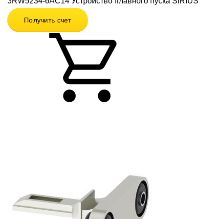
3RW5234-6AC14 Устройство плавного пуска SIRIUS
Получить счет