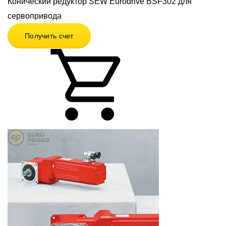
Конический редуктор SEW Eurodrive BSF302 для
сервопривода
Получить счет