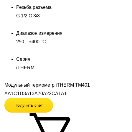
Резьба разъема
G 1/2 G 3/8
Диапазон измерения
?50…+400 °C
Серия
iTHERM
Модульный термометр iTHERM TM401
AA1C1D3A13A70A22CA1A1
Получить счет