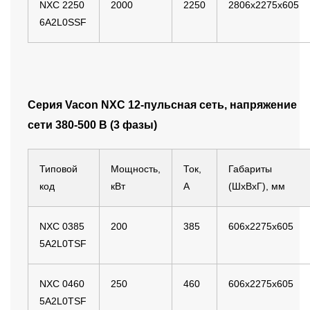
NXC 2250
2000
2250
2806x2275x605
6A2L0SSF
Серия Vacon NXС 12-пульсная сеть, напряжение
сети 380-500 B (3 фазы)
Типовой
Мощность,
Ток,
Габариты
код
кВт
А
(ШхВхГ), мм
NXC 0385
200
385
606x2275x605
5A2L0TSF
NXC 0460
250
460
606x2275x605
5A2L0TSF