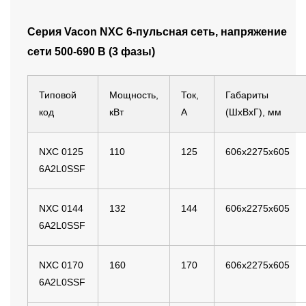
Серия Vacon NXС 6-пульсная сеть, напряжение
сети 500-690 B (3 фазы)
Типовой
Мощность,
Ток,
Габариты
код
кВт
А
(ШхВхГ), мм
NXC 0125
110
125
606x2275x605
6A2L0SSF
NXC 0144
132
144
606x2275x605
6A2L0SSF
NXC 0170
160
170
606x2275x605
6A2L0SSF