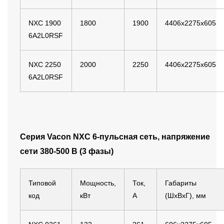
NXC 1900
1800
1900
4406x2275x605
6A2L0RSF
NXC 2250
2000
2250
4406x2275x605
6A2L0RSF
Серия Vacon NXС 6-пульсная сеть, напряжение
сети 380-500 B (3 фазы)
Типовой
Мощность,
Ток,
Габариты
код
кВт
А
(ШхВхГ), мм