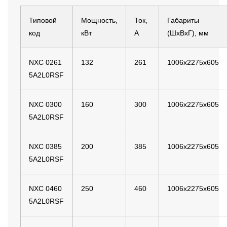
Типовой
Мощность,
Ток,
Габариты
код
кВт
А
(ШхВхГ), мм
NXC 0261
132
261
1006x2275x605
5A2L0RSF
NXC 0300
160
300
1006x2275x605
5A2L0RSF
NXC 0385
200
385
1006x2275x605
5A2L0RSF
NXC 0460
250
460
1006x2275x605
5A2L0RSF