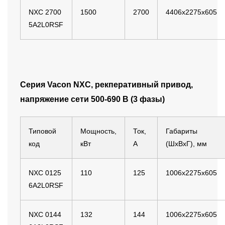
NXC 2700
1500
2700
4406x2275x605
5A2L0RSF
Серия Vacon NXС, рекперативный привод,
напряжение сети 500-690 B (3 фазы)
Типовой
Мощность,
Ток,
Габариты
код
кВт
А
(ШхВхГ), мм
NXC 0125
110
125
1006x2275x605
6A2L0RSF
NXC 0144
132
144
1006x2275x605