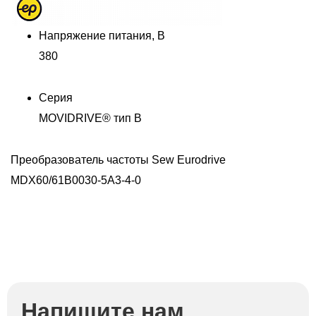
Напряжение питания, В
С
380
E
Серия
MOVIDRIVE® тип В
Преобразователь частоты Sew Eurodrive
MDX60/61B0030-5A3-4-0
Напишите нам