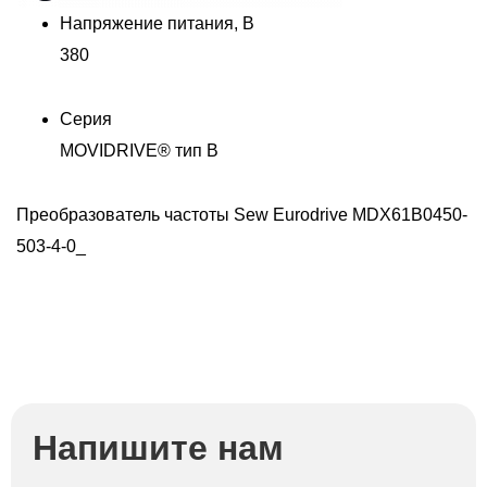
Напряжение питания, В
П
380
E
Серия
MOVIDRIVE® тип В
Преобразователь частоты Sew Eurodrive MDX61B0450-
503-4-0_
Напишите нам