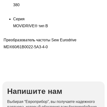
380
Серия
MOVIDRIVE® тип В
-
Преобразователь частоты Sew Eurodrive
П
MDX60/61B0022-5A3-4-0
5
Напишите нам
Выбирая “Европрибор”, вы получаете надежного
партнера, который обеспечит вам бесперебойную