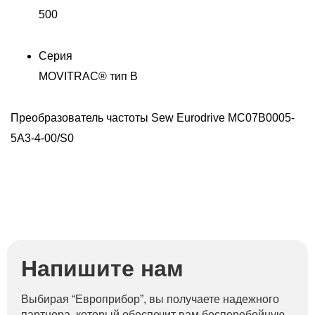
500
Серия
MOVITRAC® тип B
-
Преобразователь частоты Sew Eurodrive MC07B0005-
П
5A3-4-00/S0
5
Напишите нам
Выбирая “Европрибор”, вы получаете надежного
партнера, который обеспечит вам бесперебойную