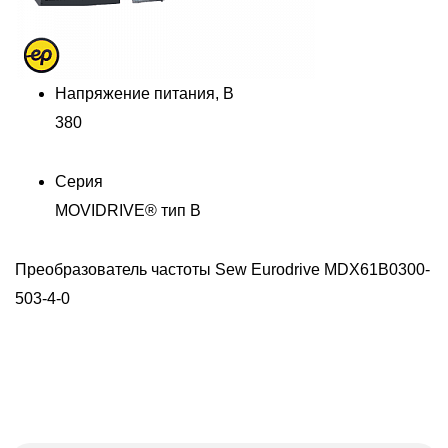
Напряжение питания, В
380
Серия
MOVIDRIVE® тип В
-
Преобразователь частоты Sew Eurodrive MDX61B0300-
П
503-4-0
5