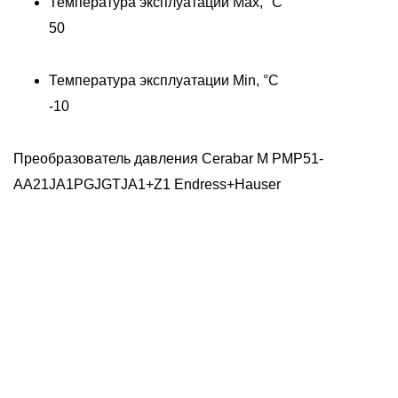
Температура эксплуатации Max, °C
50
Температура эксплуатации Min, °C
-10
Преобразователь давления Cerabar M PMP51-
AA21JA1PGJGTJA1+Z1 Endress+Hauser
M
П
A