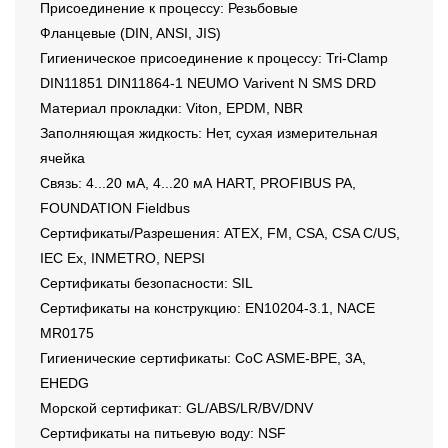
Присоединение к процессу: Резьбовые
Фланцевые (DIN, ANSI, JIS)
Гигиеническое присоединение к процессу: Tri-Clamp
DIN11851 DIN11864-1 NEUMO Varivent N SMS DRD
Материал прокладки: Viton, EPDM, NBR
Заполняющая жидкость: Нет, сухая измерительная
ячейка
Связь: 4...20 мА, 4...20 мА HART, PROFIBUS PA,
FOUNDATION Fieldbus
Сертификаты/Разрешения: ATEX, FM, CSA, CSA C/US,
IEC Ex, INMETRO, NEPSI
Сертификаты безопасности: SIL
Сертификаты на конструкцию: EN10204-3.1, NACE
MR0175
Гигиенические сертификаты: CoC ASME-BPE, 3A,
EHEDG
Морской сертификат: GL/ABS/LR/BV/DNV
Сертификаты на питьевую воду: NSF