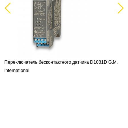
Previous
Next
Переключатель бесконтактного датчика D1031D G.M.
International
й
Б
G