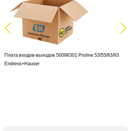
Previous
Next
Плата входов-выходов 50098301 Proline 53/55/83/93
Endress+Hauser
И