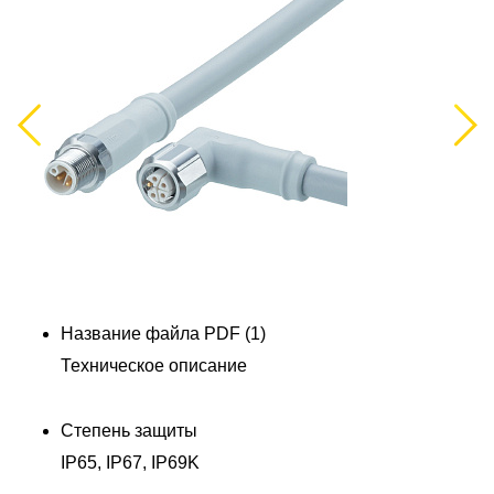
Previous
Next
Название файла PDF (1)
С
Техническое описание
т
Степень защиты
IP65, IP67, IP69K