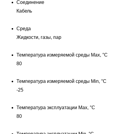
Соединение
Кабель
Среда
Жидкости, газы, пар
Температура измеряемой среды Max, °C
80
Температура измеряемой среды Min, °C
-25
00
Температура эксплуатации Max, °C
П
80
0
Температура эксплуатации Min, °C