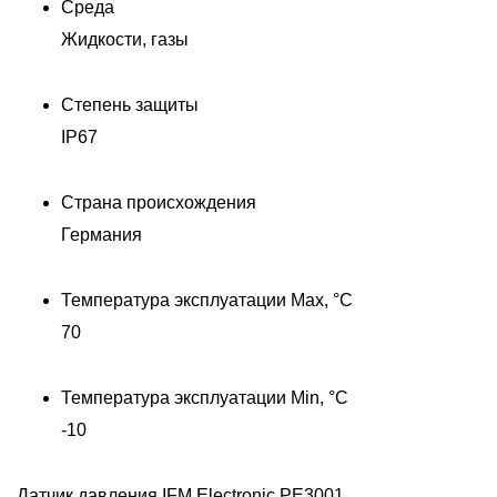
Среда
Жидкости, газы
Степень защиты
IP67
Страна происхождения
Германия
Температура эксплуатации Max, °C
70
Температура эксплуатации Min, °C
Д
-10
Датчик давления IFM Electronic PE3001