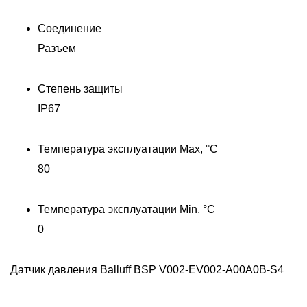
Соединение
Разъем
Степень защиты
Д
IP67
Температура эксплуатации Max, °C
80
Температура эксплуатации Min, °C
0
Датчик давления Balluff BSP V002-EV002-A00A0B-S4