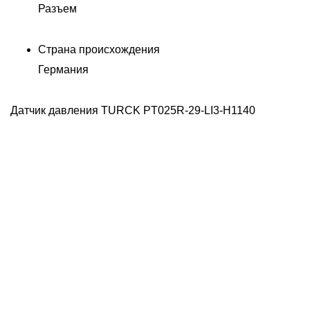
Разъем
Страна происхождения
Германия
Датчик давления TURCK PT025R-29-LI3-H1140
Д