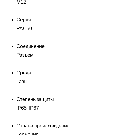
M12
Серия
PAC50
Соединение
П
Разъем
Среда
Газы
Степень защиты
IP65, IP67
Страна происхождения
Германия