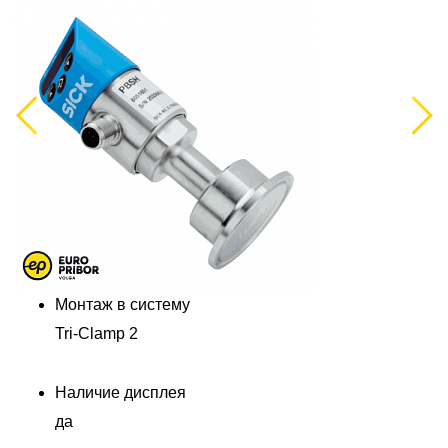
Previous
Next
Монтаж в систему
Д
Tri-Clamp 2
Наличие дисплея
да