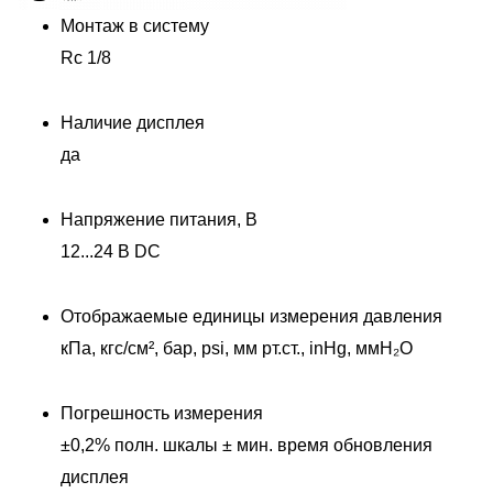
Монтаж в систему
Rc 1/8
Наличие дисплея
да
Напряжение питания, В
12...24 В DC
Отображаемые единицы измерения давления
кПа, кгс/см², бар, psi, мм рт.ст., inHg, ммH₂O
Погрешность измерения
±0,2% полн. шкалы ± мин. время обновления
дисплея