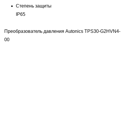
Степень защиты
Д
IP65
H
Преобразователь давления Autonics TPS30-G2HVN4-
00