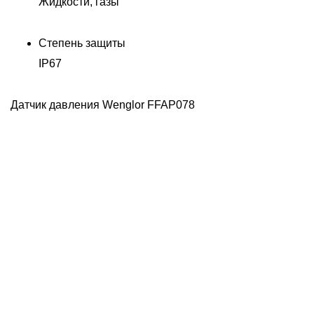
Жидкости, газы
Степень защиты
IP67
Датчик давления Wenglor FFAP078
Д