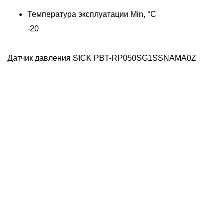
Температура эксплуатации Min, °C
-20
Датчик давления SICK PBT-RP050SG1SSNAMA0Z
Д