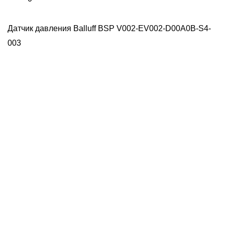
Датчик давления Balluff BSP V002-EV002-D00A0B-S4-
003
Д