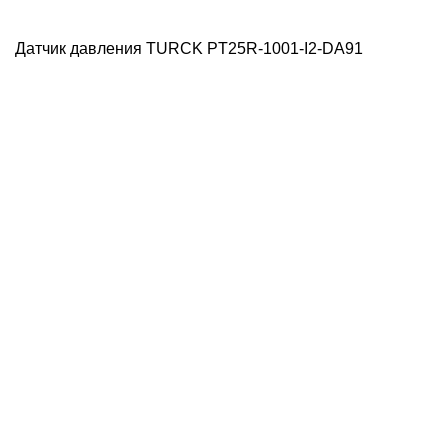
Датчик давления TURCK PT25R-1001-I2-DA91
Д