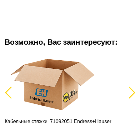
Возможно, Вас заинтересуют:
Previous
Next
Кабельные стяжки 71092051 Endress+Hauser
П
E