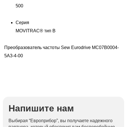
500
Серия
MOVITRAC® тип B
Преобразователь частоты Sew Eurodrive MC07B0004-
П
5A3-4-00
5
Напишите нам
Выбирая “Европрибор”, вы получаете надежного
партнера, который обеспечит вам бесперебойную