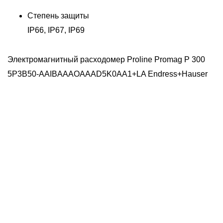
Степень защиты
IP66, IP67, IP69
Электромагнитный расходомер Proline Promag P 300
5P3B50-AAIBAAAOAAAD5K0AA1+LA Endress+Hauser
Э
K