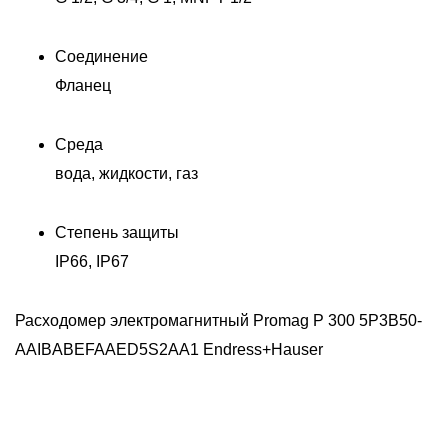
Соединение
Фланец
Среда
вода, жидкости, газ
Р
Степень защиты
IP66, IP67
Расходомер электромагнитный Promag P 300 5P3B50-
AAIBABEFAAED5S2AA1 Endress+Hauser