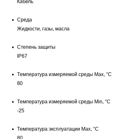
Кабель
Среда
Жидкости, газы, масла
Степень защиты
IP67
Температура измеряемой среды Max, °C
П
80
Температура измеряемой среды Min, °C
-25
Температура эксплуатации Max, °C
80