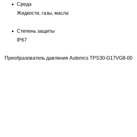
Среда
Жидкости, газы, масла
Степень защиты
IP67
Преобразователь давления Autonics TPS30-G17VG8-00
00
П