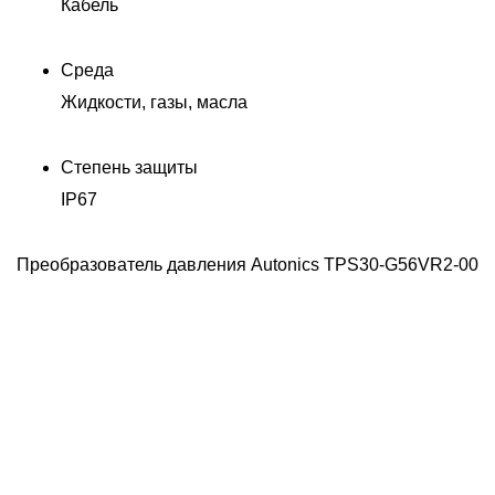
Кабель
Среда
Жидкости, газы, масла
Степень защиты
IP67
00
Преобразователь давления Autonics TPS30-G56VR2-00
П