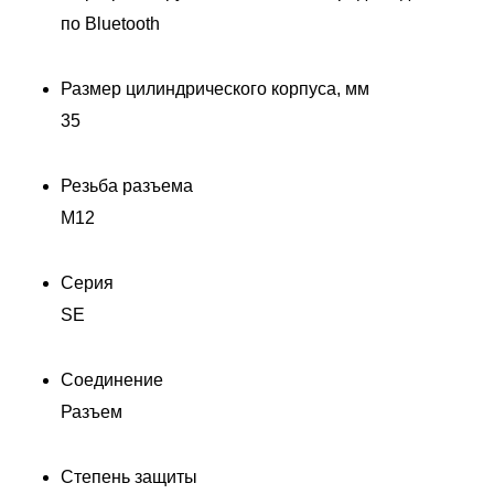
по Bluetooth
Размер цилиндрического корпуса, мм
35
Резьба разъема
M12
Д
H
Серия
SE
Соединение
Разъем
Степень защиты