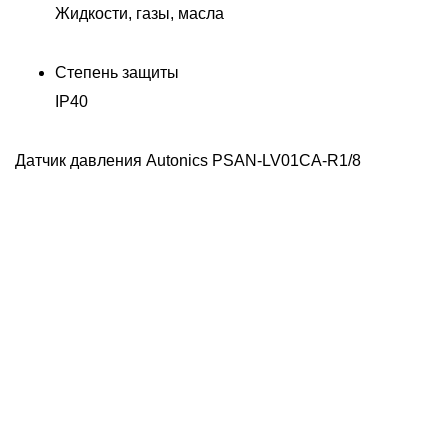
Жидкости, газы, масла
Степень защиты
IP40
Датчик давления Autonics PSAN-LV01CA-R1/8
Д