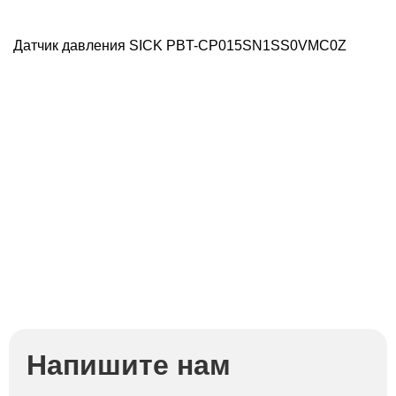
Датчик давления SICK PBT-CP015SN1SS0VMC0Z
Д
Напишите нам