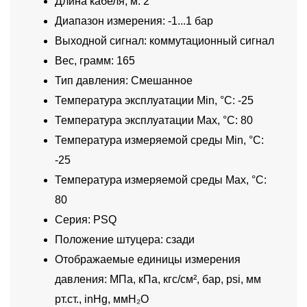
Длина кабеля, м: 2
Диапазон измерения: -1...1 бар
Выходной сигнал: коммутационный сигнал
Вес, грамм: 165
Тип давления: Смешанное
Температура эксплуатации Min, °C: -25
Температура эксплуатации Max, °C: 80
Температура измеряемой среды Min, °C:
-25
Температура измеряемой среды Max, °C:
80
Серия: PSQ
Положение штуцера: сзади
Отображаемые единицы измерения
давления: МПа, кПа, кгс/см², бар, psi, мм
рт.ст., inHg, ммH₂O