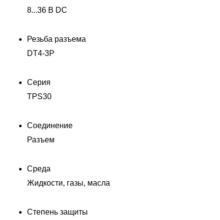
8...36 В DC
Резьба разъема
DT4-3P
Серия
TPS30
Соединение
Разъем
Среда
Жидкости, газы, масла
Степень защиты
Д