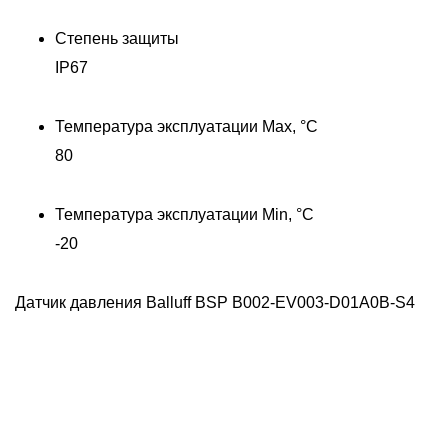
Степень защиты
Д
IP67
Температура эксплуатации Max, °C
80
Температура эксплуатации Min, °C
-20
Датчик давления Balluff BSP B002-EV003-D01A0B-S4