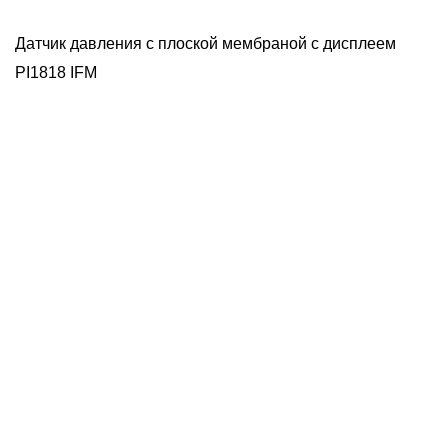
Датчик давления с плоской мембраной с дисплеем
PI1818 IFM
Д