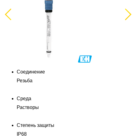
Previous
Next
Соединение
К
Резьба
п
Среда
Растворы
Степень защиты
IP68